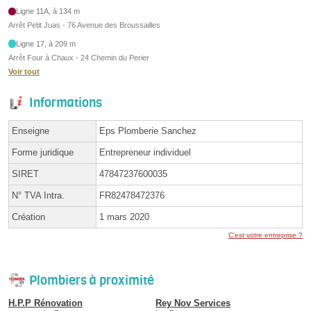
Ligne 11A, à 134 m
Arrêt Petit Juas - 76 Avenue des Broussailles
Ligne 17, à 209 m
Arrêt Four à Chaux - 24 Chemin du Perier
Voir tout
Informations
Enseigne
Eps Plomberie Sanchez
Forme juridique
Entrepreneur individuel
SIRET
47847237600035
N° TVA Intra.
FR82478472376
Création
1 mars 2020
C'est votre entreprise ?
Plombiers à proximité
H.P.P Rénovation
Rey Nov Services