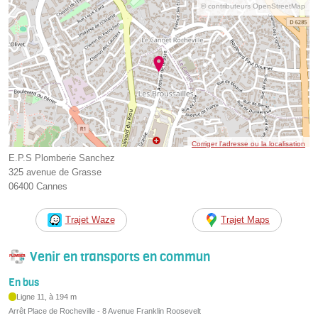
© contributeurs OpenStreetMap
Corriger l’adresse ou la localisation
E.P.S Plomberie Sanchez
325 avenue de Grasse
06400 Cannes
Trajet Waze
Trajet Maps
Venir en transports en commun
En bus
Ligne 11, à 194 m
Arrêt Place de Rocheville - 8 Avenue Franklin Roosevelt