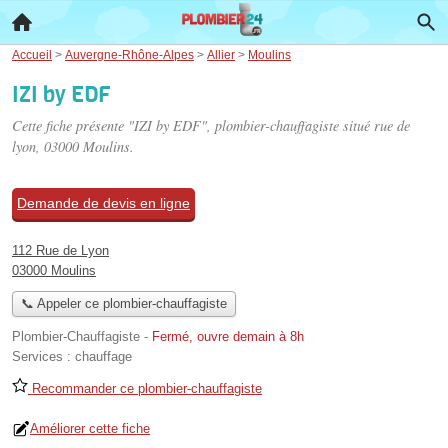
Accueil
>
Auvergne-Rhône-Alpes
>
Allier
>
Moulins
IZI by EDF
Cette fiche présente "IZI by EDF", plombier-chauffagiste situé
rue de
lyon
, 03000 Moulins.
Demande de devis en ligne
112 Rue de Lyon
03000 Moulins
📞 Appeler ce plombier-chauffagiste
Plombier-Chauffagiste
-
Fermé, ouvre demain à 8h
Services :
chauffage
Recommander ce plombier-chauffagiste
Améliorer cette fiche