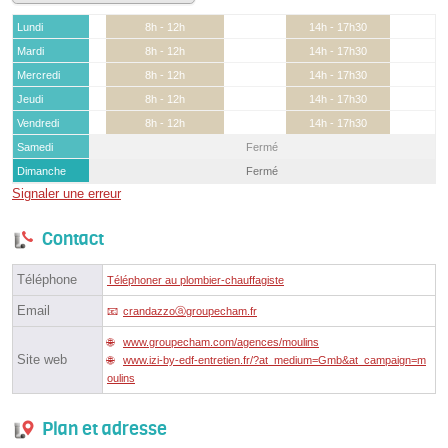
Lundi
8h - 12h
14h - 17h30
Mardi
8h - 12h
14h - 17h30
Mercredi
8h - 12h
14h - 17h30
Jeudi
8h - 12h
14h - 17h30
Vendredi
8h - 12h
14h - 17h30
Samedi
Fermé
Dimanche
Fermé
Signaler une erreur
Contact
Téléphone
Téléphoner au plombier-chauffagiste
Email
crandazzoⓐgroupecham.fr
www.groupecham.com/agences/moulins
Site web
www.izi-by-edf-entretien.fr/?at_medium=Gmb&at_campaign=m
oulins
Plan et adresse