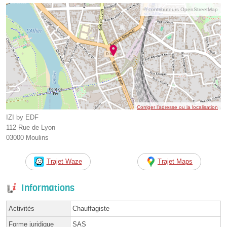
© contributeurs OpenStreetMap
Corriger l’adresse ou la localisation
IZI by EDF
112 Rue de Lyon
03000 Moulins
Trajet Waze
Trajet Maps
Informations
Activités
Chauffagiste
Forme juridique
SAS