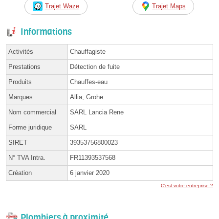
Trajet Waze
Trajet Maps
Informations
Activités
Chauffagiste
Prestations
Détection de fuite
Produits
Chauffes-eau
Marques
Allia, Grohe
Nom commercial
SARL Lancia Rene
Forme juridique
SARL
SIRET
39353756800023
N° TVA Intra.
FR11393537568
Création
6 janvier 2020
C'est votre entreprise ?
Plombiers à proximité