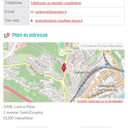
Téléphone
Téléphoner au plombier-chauffagiste
Email
sarllanciaⓐwanadoo.fr
Site web
www.plomberie-chauffage-lancia.fr
Plan et adresse
© contributeurs OpenStreetMap
Corriger l’adresse ou la localisation
SARL Lancia Rene
1 avenue Saint-Exupéry
01200 Valserhône