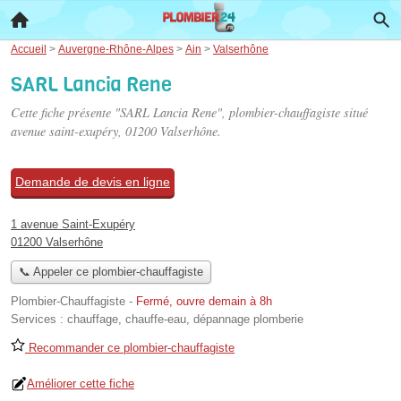
Accueil
>
Auvergne-Rhône-Alpes
>
Ain
>
Valserhône
SARL Lancia Rene
Cette fiche présente "SARL Lancia Rene", plombier-chauffagiste situé
avenue saint-exupéry
, 01200 Valserhône.
Demande de devis en ligne
1 avenue Saint-Exupéry
01200 Valserhône
📞 Appeler ce plombier-chauffagiste
Plombier-Chauffagiste
-
Fermé, ouvre demain à 8h
Services :
chauffage
,
chauffe-eau
,
dépannage plomberie
Recommander ce plombier-chauffagiste
Améliorer cette fiche