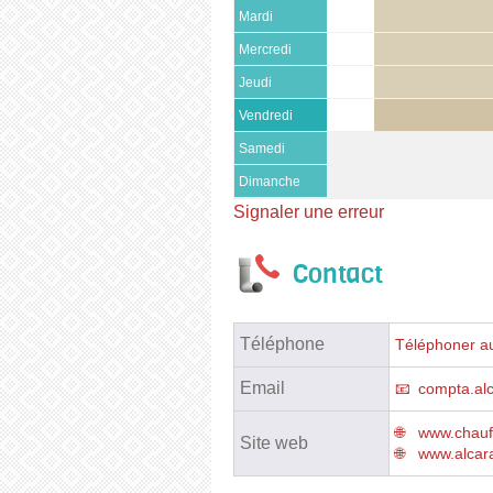
Mardi
Mercredi
Jeudi
Vendredi
Samedi
Dimanche
Signaler une erreur
Contact
Téléphone
Téléphoner au
Email
compta.al
www.chauf
Site web
www.alcar