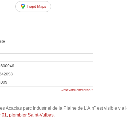
Trajet Maps
ste
9800046
342098
2009
C'est votre entreprise ?
s Acacias parc Industriel de la Plaine de L'Ain" est visible via l
r 01
,
plombier Saint-Vulbas
.