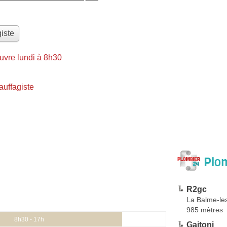
iste
uvre lundi à 8h30
uffagiste
Plom
R2gc
La Balme-le
985 mètres
8h30 - 17h
Gaitoni