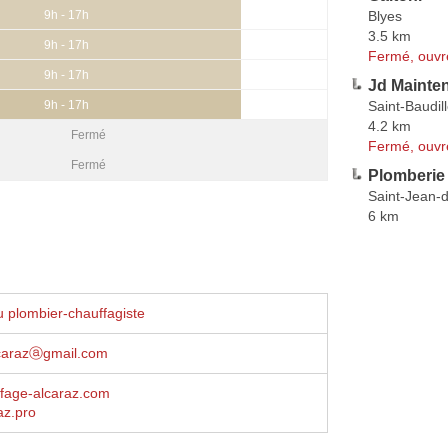
Blyes
9h - 17h
3.5 km
9h - 17h
Fermé, ouvr
9h - 17h
Jd Mainte
Saint-Baudil
9h - 17h
4.2 km
Fermé
Fermé, ouvr
Fermé
Plomberie 
Saint-Jean-d
6 km
 plombier-chauffagiste
carazⓐgmail.com
fage-alcaraz.com
az.pro