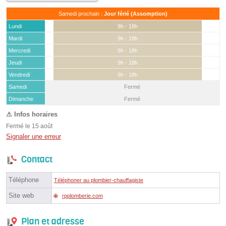
Samedi prochain :
Jour férié (Assomption)
Lundi
9h - 18h
Mardi
9h - 18h
Mercredi
9h - 18h
Jeudi
9h - 18h
Vendredi
9h - 18h
Samedi
Fermé
(15 août)
Dimanche
Fermé
Fermé le 15 août
Signaler une erreur
Contact
Téléphone
Téléphoner au plombier-chauffagiste
Site web
rpplomberie.com
Plan et adresse