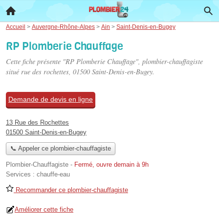
Accueil
>
Auvergne-Rhône-Alpes
>
Ain
>
Saint-Denis-en-Bugey
RP Plomberie Chauffage
Cette fiche présente "RP Plomberie Chauffage", plombier-chauffagiste
situé
rue des rochettes
, 01500 Saint-Denis-en-Bugey.
Demande de devis en ligne
13 Rue des Rochettes
01500 Saint-Denis-en-Bugey
📞 Appeler ce plombier-chauffagiste
Plombier-Chauffagiste
-
Fermé, ouvre demain à 9h
Services :
chauffe-eau
Recommander ce plombier-chauffagiste
Améliorer cette fiche