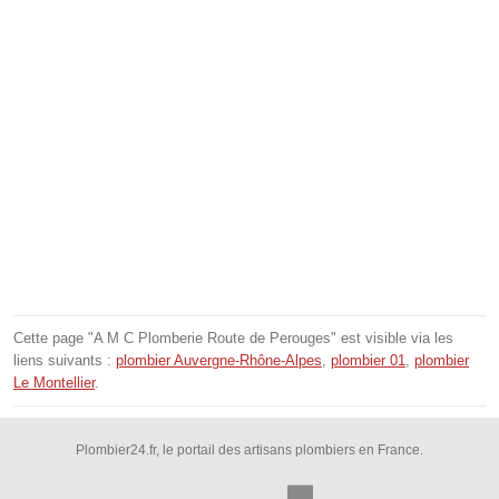
Cette page "A M C Plomberie Route de Perouges" est visible via les
liens suivants :
plombier Auvergne-Rhône-Alpes
,
plombier 01
,
plombier
Le Montellier
.
Plombier24.fr, le portail des artisans plombiers en France.