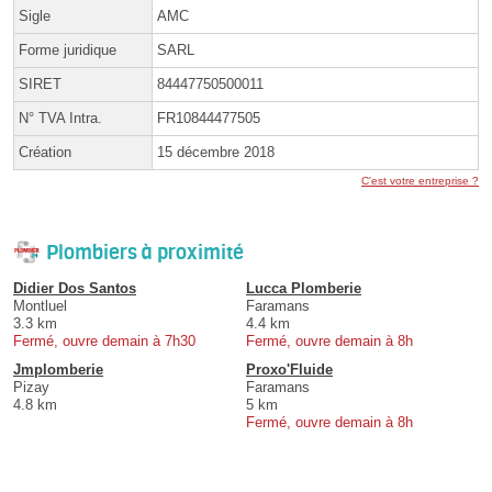
Sigle
AMC
Forme juridique
SARL
SIRET
84447750500011
N° TVA Intra.
FR10844477505
Création
15 décembre 2018
C'est votre entreprise ?
Plombiers à proximité
Didier Dos Santos
Lucca Plomberie
Montluel
Faramans
3.3 km
4.4 km
Fermé, ouvre demain à 7h30
Fermé, ouvre demain à 8h
Jmplomberie
Proxo'Fluide
Pizay
Faramans
4.8 km
5 km
Fermé, ouvre demain à 8h