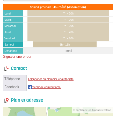
Samedi prochain :
Jour férié (Assomption)
Lundi
7h - 20h
Mardi
7h - 20h
Mercredi
7h - 20h
Jeudi
7h - 20h
Vendredi
7h - 20h
Samedi
8h - 18h
Dimanche
Fermé
Signaler une erreur
Contact
Téléphone
Téléphoner au plombier-chauffagiste
Facebook
facebook.com/eurlamc/
Plan et adresse
© contributeurs OpenStreetMap