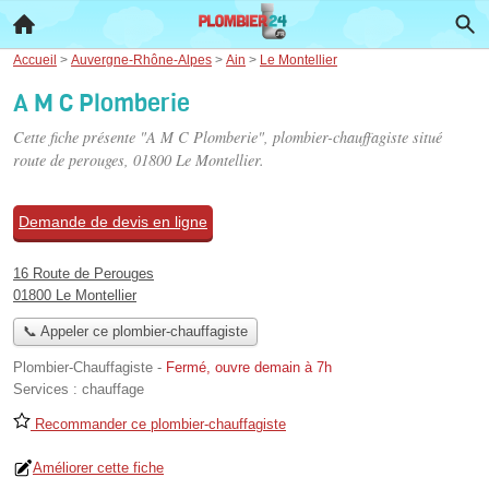
Accueil
>
Auvergne-Rhône-Alpes
>
Ain
>
Le Montellier
A M C Plomberie
Cette fiche présente "A M C Plomberie", plombier-chauffagiste situé
route de perouges
, 01800 Le Montellier.
Demande de devis en ligne
16 Route de Perouges
01800 Le Montellier
📞 Appeler ce plombier-chauffagiste
Plombier-Chauffagiste
-
Fermé, ouvre demain à 7h
Services :
chauffage
Recommander ce plombier-chauffagiste
Améliorer cette fiche