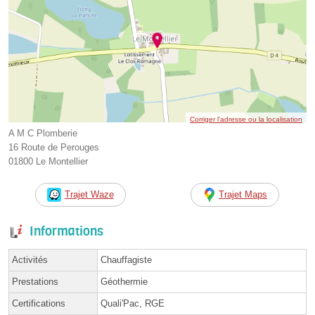
Corriger l’adresse ou la localisation
A M C Plomberie
16 Route de Perouges
01800 Le Montellier
Trajet Waze
Trajet Maps
Informations
Activités
Chauffagiste
Prestations
Géothermie
Certifications
Quali'Pac, RGE